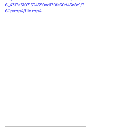
6_4313a31071534550ad130fe30d43a8c1/3
60p/mp4/file.mp4