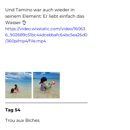
Und Tamino war auch wieder in 
seinem Element: Er liebt einfach das 
Wasser 👌
https://video.wixstatic.com/video/16063
6_902689c51bc44dcebbafc64bc5ea26d0
/360p/mp4/file.mp4
Tag
54
Trou
aux
Biches