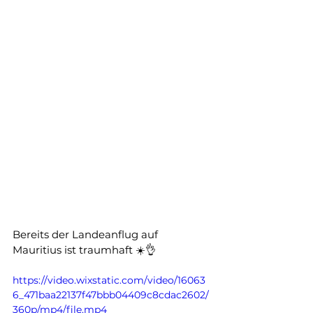
Bereits der Landeanflug auf 
Mauritius ist traumhaft ☀️👌
https://video.wixstatic.com/video/16063
6_471baa22137f47bbb04409c8cdac2602/
360p/mp4/file.mp4