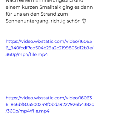
Nach einem Erinnerungsbild und 
einem kurzen Smalltalk ging es dann 
für uns an den Strand zum 
Sonnenuntergang, richtig schön 👌
https://video.wixstatic.com/video/16063
6_940fcdf7cd504b29a2c2199805d12b9e/
360p/mp4/file.mp4
https://video.wixstatic.com/video/16063
6_8e6bf835500249f0bda9227926b4382c
/360p/mp4/file.mp4