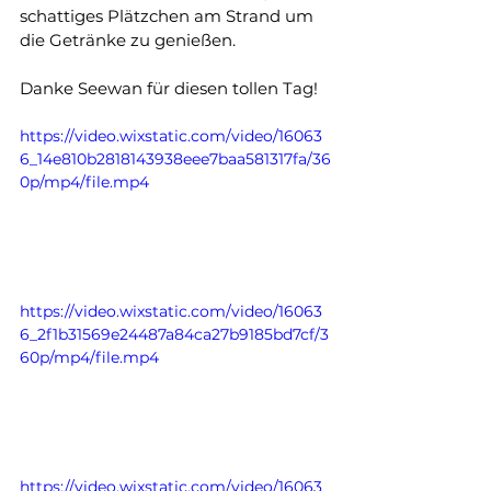
schattiges Plätzchen am Strand um 
die Getränke zu genießen.
Danke Seewan für diesen tollen Tag!
https://video.wixstatic.com/video/16063
6_14e810b2818143938eee7baa581317fa/36
0p/mp4/file.mp4
https://video.wixstatic.com/video/16063
6_2f1b31569e24487a84ca27b9185bd7cf/3
60p/mp4/file.mp4
https://video.wixstatic.com/video/16063