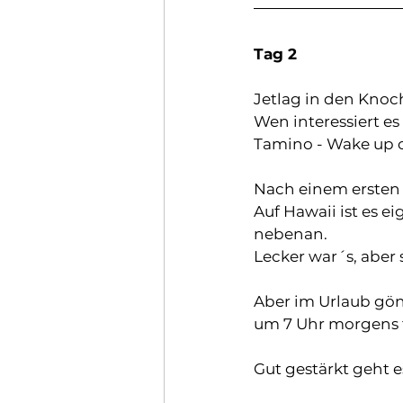
Tag 2
Jetlag in den Knoch
Wen interessiert es
Tamino - Wake up ca
Nach einem ersten 
Auf Hawaii ist es e
nebenan. 
Lecker war´s, aber 
Aber im Urlaub gön
um 7 Uhr morgens f
Gut gestärkt geht es