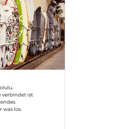
olulu.
erbindet ist 
rendes 
 was los.