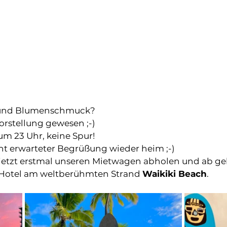
 und Blumenschmuck? 
rstellung gewesen ;-) 
m 23 Uhr, keine Spur!
ht erwarteter Begrüßung wieder heim ;-)
 jetzt erstmal unseren Mietwagen abholen und ab geh
 Hotel am weltberühmten Strand 
Waikiki Beach
.   