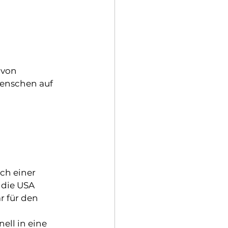
 von 
enschen auf 
ch einer 
 die USA 
r für den 
ell in eine 