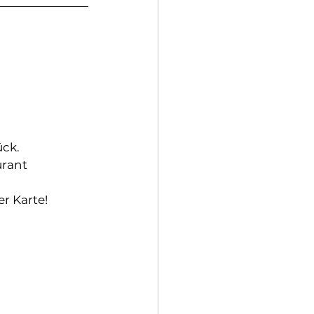
ück.
urant 
er Karte!