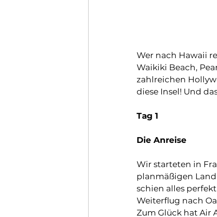
Wer nach Hawaii re
Waikiki Beach, Pear
zahlreichen Hollyw
diese Insel! Und das
Tag 1
Die Anreise 
Wir starteten in Fr
planmäßigen Landun
schien alles perfek
Weiterflug nach Oah
Zum Glück hat Air A