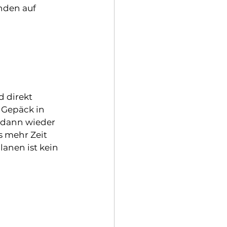
nden auf 
d direkt 
n Gepäck in 
dann wieder 
 mehr Zeit 
anen ist kein 