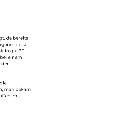
t, da bereits 
ngenehm ist, 
t in gut 30 
 bei einem 
 der 
die 
ch, man bekam 
affee im 