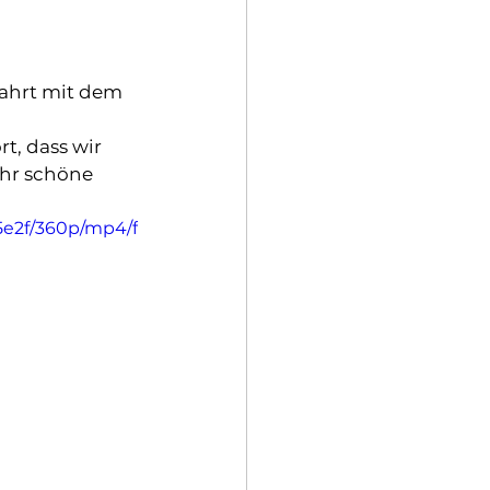
ahrt mit dem 
t, dass wir 
hr schöne 
5e2f/360p/mp4/f