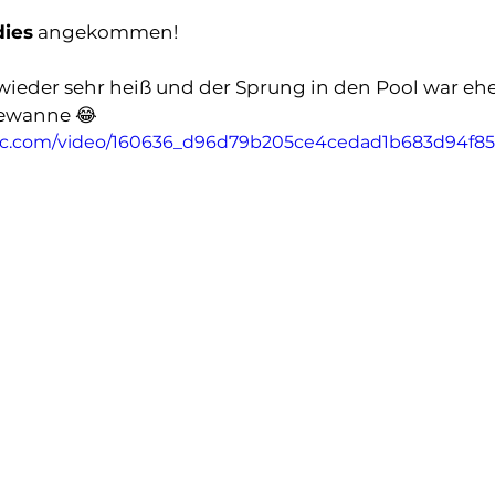
dies
 angekommen!
wieder sehr heiß und der Sprung in den Pool war ehe
ewanne 😂 
tatic.com/video/160636_d96d79b205ce4cedad1b683d94f8