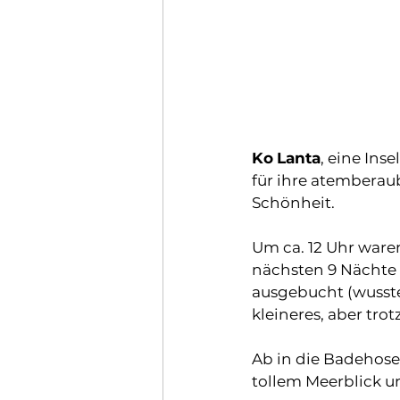
Ko
Lanta
, eine Ins
für ihre atemberau
Schönheit.
Um ca. 12 Uhr waren
nächsten 9 Nächte
ausgebucht (wussten
kleineres, aber tr
Ab in die Badehose 
tollem Meerblick u