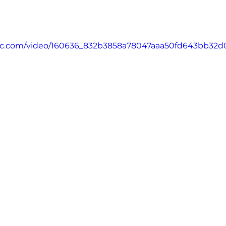
tatic.com/video/160636_832b3858a78047aaa50fd643bb32