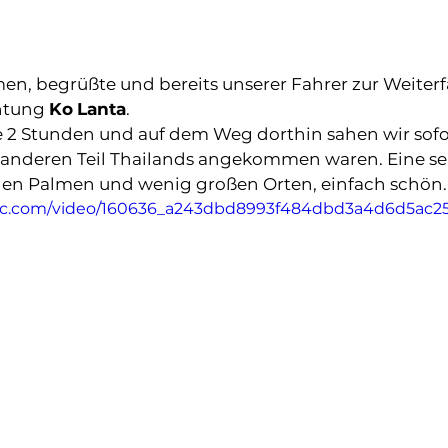
n, begrüßte und bereits unserer Fahrer zur Weiterf
htung 
Ko
Lanta
.
e 2 Stunden und auf dem Weg dorthin sahen wir sofor
 anderen Teil Thailands angekommen waren. Eine se
elen Palmen und wenig großen Orten, einfach schön.
tatic.com/video/160636_a243dbd8993f484dbd3a4d6d5ac2