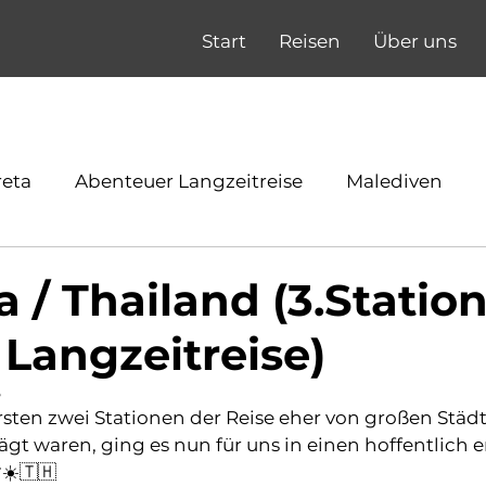
Start
Reisen
Über uns
reta
Abenteuer Langzeitreise
Malediven
 / Thailand (3.Statio
 Langzeitreise)
5
ten zwei Stationen der Reise eher von großen Städ
t waren, ging es nun für uns in einen hoffentlich 
☀️🇹🇭